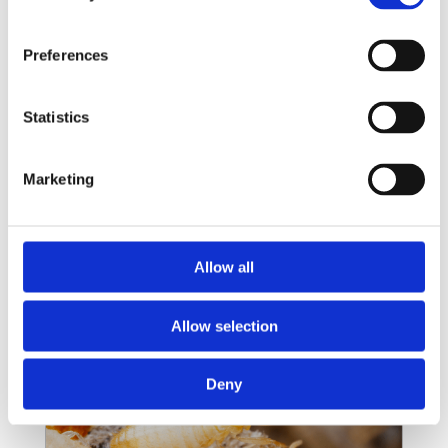
Alors que certains moustiques sont une
nuisance à cause des démangeaisons rouges
Preferences
et boursouflées provoquées par leurs piqûres,
d’autres transportent certaines des maladies
Statistics
les plus mortelles au monde, comme la
dengue, le chikungunya, la fièvre jaune, le virus
Zika et...
Marketing
LIRE PLUS
Allow all
Allow selection
Deny