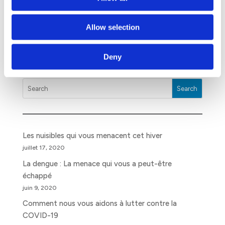
Initial à Maurice, nous proposons ces diffuseurs de
parfums, ainsi que tous les services annexes liés au
Allow selection
produit : de l’installation du dispositif à son entretien
périodique, le tout réalisé par nos experts.
Deny
Search
Les nuisibles qui vous menacent cet hiver
juillet 17, 2020
La dengue : La menace qui vous a peut-être
échappé
juin 9, 2020
Comment nous vous aidons à lutter contre la
COVID-19