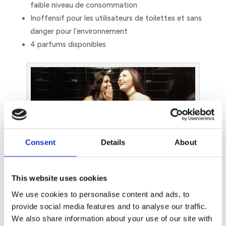
faible niveau de consommation
Inoffensif pour les utilisateurs de toilettes et sans
danger pour l’environnement
4 parfums disponibles
Consent
Details
About
Une solution simple et pratique : des toilettes équipées
d’un dispositif permettant d’éviter les situations
This website uses cookies
embarrassantes.
We use cookies to personalise content and ads, to
provide social media features and to analyse our traffic.
L’Élément qui fait la différence pour un
We also share information about your use of our site with
entretien client fructueux