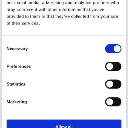
our social media, advertising and analytics partners who
Dans vos locaux désormais équipé de Genie,
may combine it with other information that you’ve
émanent une odeur agréable d’agrumes et des notes
provided to them or that they’ve collected from your use
ambiantes aldéhydes. Grâce à elle, monsieur Le
of their services.
Client revient des toilettes, frais et revigoré, prêt à
discuter de nouvelles possibilités de collaboration.
Consent
En fin de compte, l’entretien s’avère très fructueux.
Necessary
Selection
Bien après, pendant que vous vous rafraichissez aux
toilettes, inconsciemment apaisé par l’effet Genie,
vous vous dites que cela a été une belle journée.
Preferences
Un diffuseur de parfum, certes, mais aussi une
prestation complète
Statistics
Conçu de façon à être intégré de manière
harmonieuse au décor environnant, GENIE
Marketing
transformera l’expérience de vos toilettes pour vos
visiteurs et employés, améliorant par la même
occasion la perception de l’entreprise. En tant que
Allow all
fournisseurs exclusifs des produits de la marque