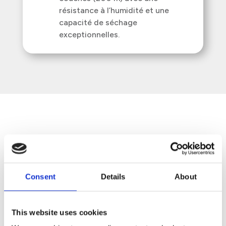
résistance à l’humidité et une
capacité de séchage
exceptionnelles.
Distributeurs sans
contact de serviettes
en papier
Consent
Details
About
Caractéristiques
This website uses cookies