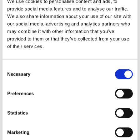
We use cookies to personalise content and ads, to
principales et avantages
provide social media features and to analyse our traffic.
We also share information about your use of our site with
our social media, advertising and analytics partners who
may combine it with other information that you’ve
Équipés d’une technologie
provided to them or that they’ve collected from your use
antimicrobienne intégrée qui améliore
of their services.
l’hygiène de la surface en inhibant la
croissance des bactéries.
Consent
Necessary
Distribution d’une seule feuille à la fois
Selection
pour maintenir l’hygiène, réduire les
déchets et diminuer les coûts.
Preferences
Conçus de manière ergonomique pour
Statistics
une utilisation facile et une activation
intuitive du capteur.
Marketing
Comprend une fonction de mise en