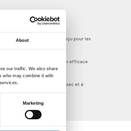
nde capacité, spécialement conçu pour les
About
on élevée.
 qui contribue à une utilisation efficace
éduction des déchets.
se our traffic. We also share
ers who may combine it with
 services.
tient le papier toilette propre, sec et à
nation.
Marketing