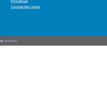
HyGenius
Contactez-nous
par
Quantum