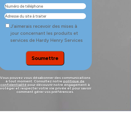
Numéro
de
Adresse
téléphone
(Nécessaire)
du
Consent
J’aimerais recevoir des mises à
site
jour concernant les produits et
à
services de Hardy Henry Services
traiter
Soumettre
Vous pouvez vous désabonner des communications
à tout moment. Consultez notre
politique de
confidentialité
pour découvrir notre engagement à
protéger et respecter votre vie privée et pour savoir
comment gérer vos préférences.