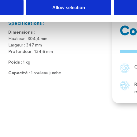
Allow selection
Spécifications :
Co
Dimensions :
Hauteur : 304,4 mm
Largeur : 347 mm
Profondeur : 134,6 mm
Poids :
1 kg
C
Capacité :
1 rouleau jumbo
R
e