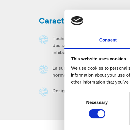
Caractéristiques princi
Technologie antimicrobienne intégr
Consent
des surfaces et empêchant la prop
inhibant la croissance des bactéries
This website uses cookies
La surface est spécialement conçue
We use cookies to personalis
normes d’hygiène et faciliter le nett
information about your use of
other information that you’ve
Design élégant et moderne.
Consent
Necessary
Selection