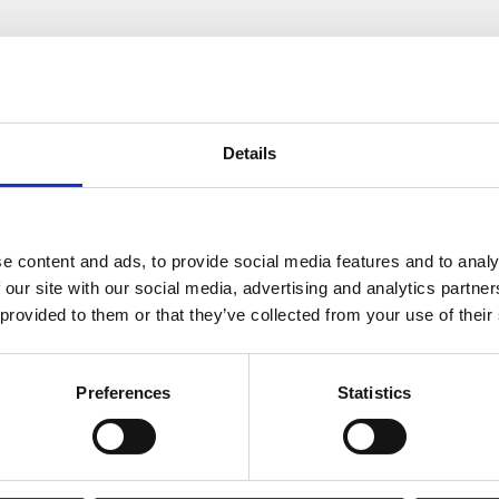
pales et avantages
ée, améliorant l’hygiène
Distributeur de gra
Details
agation des microbes en
zones à fréquentati
.
Système de freinage
 pour améliorer les
du papier et à la r
e content and ads, to provide social media features and to analy
oyage et l’entretien.
 our site with our social media, advertising and analytics partn
 provided to them or that they’ve collected from your use of their
Le distributeur main
l’abri de la contami
Preferences
Statistics