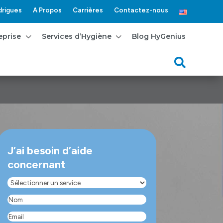
rigues
A Propos
Carrières
Contactez-nous
3
3
eprise
Services d’Hygiène
Blog HyGenius

J’ai besoin d’aide
concernant
Sélectionner
un
Nom
(Nécessaire)
service
(Nécessaire)
Email
(Nécessaire)