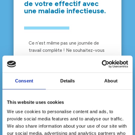
de votre effectif avec
une maladie infectieuse.
Ce n’est même pas une journée de
travail complète ! Ne souhaitez-vous
pas montrer à vos employés que leur
santé compte pour vous ? Devenez le
garant du bien-être de vos salariés en
faisant appel à notre équipe d’experts
Consent
Details
About
pour un service de désinfection
complet. Nous garantissons une
élimination de 99 % des bactéries et
This website uses cookies
des virus dans votre lieu de travail. De
We use cookies to personalise content and ads, to
plus, tout le monde y gagne puisque
provide social media features and to analyse our traffic.
cela permettra de réduire le taux
We also share information about your use of our site with
d’absentéisme au sein de votre
our social media, advertising and analytics partners who