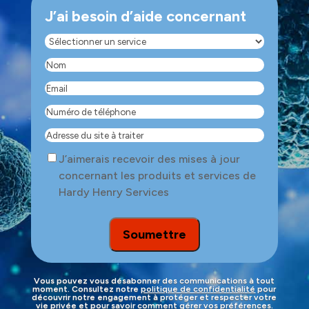
J’ai besoin d’aide concernant
Sélectionner
un
Nom
(Nécessaire)
service
(Nécessaire)
Email
(Nécessaire)
Numéro
de
Adresse
téléphone
(Nécessaire)
du
Consent
J’aimerais recevoir des mises à jour
site
concernant les produits et services de
à
Hardy Henry Services
traiter
Soumettre
Vous pouvez vous désabonner des communications à tout
moment. Consultez notre
politique de confidentialité
pour
découvrir notre engagement à protéger et respecter votre
vie privée et pour savoir comment gérer vos préférences.