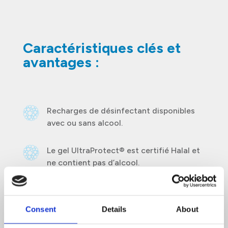
Caractéristiques clés et
avantages :
Recharges de désinfectant disponibles
avec ou sans alcool.
Le gel UltraProtect® est certifié Halal et
ne contient pas d’alcool.
Les désinfectants UltraProtect® tuent
99,999 % des bactéries et détruisent
Consent
Details
About
99,99 % des virus, y compris le
coronavirus félin*. Après 1 minute