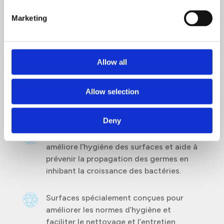
Marketing
Idéal pour une utilisation dans les zones
nécessitant une hygiène et une
protection supplémentaires des mains,
comme les espaces de restauration.
Allow all
Les cartouches sont fabriquées à partir
Allow selection
de plastique biodégradable et sont
entièrement recyclables.
Deny
La technologie antimicrobienne intégrée
améliore l’hygiène des surfaces et aide à
prévenir la propagation des germes en
inhibant la croissance des bactéries.
Surfaces spécialement conçues pour
améliorer les normes d’hygiène et
faciliter le nettoyage et l’entretien.