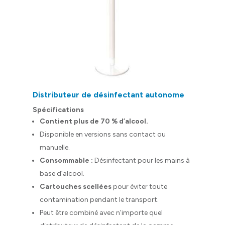
Distributeur de désinfectant autonome
Distribu
mains U
Spécifications
Spécific
Contient plus de 70 % d’alcool.
Protec
Disponible en versions sans contact ou
Certifi
manuelle.
Disponi
Consommable :
Désinfectant pour les mains à
manuel
base d’alcool.
Dimens
Cartouches scellées
pour éviter toute
Poids :
contamination pendant le transport.
rechar
Peut être combiné avec n’importe quel
Conso