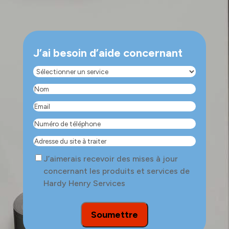
J’ai besoin d’aide concernant
Sélectionner
un
Nom
(Nécessaire)
service
(Nécessaire)
Email
(Nécessaire)
Numéro
de
Adresse
téléphone
(Nécessaire)
du
Consent
J’aimerais recevoir des mises à jour
site
concernant les produits et services de
à
Hardy Henry Services
traiter
Soumettre