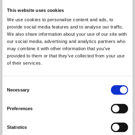
d’exposition, il détruit 99,99 % du
This website uses cookies
coronavirus*.
We use cookies to personalise content and ads, to
*Testé indépendamment contre le
provide social media features and to analyse our traffic.
coronavirus félin, un virus de substitution
We also share information about your use of our site with
pour le coronavirus.
our social media, advertising and analytics partners who
may combine it with other information that you’ve
Le désinfectant à base d’alcool contient
provided to them or that they’ve collected from your use
72 % d’alcool et est prouvé pour tuer
of their services.
99,999 % des bactéries Pseudomonas
spp., E. coli, Staphylococcus spp. et
Enterococcus spp. ainsi que 99,99 % des
Consent
virus enveloppés, y compris le
Necessary
Selection
coronavirus félin* et le virus vaccinia
Ankara Murine après 2 minutes
Preferences
d’exposition.
*Testé indépendamment contre le
coronavirus félin, un virus de substitution
Statistics
pour le coronavirus.